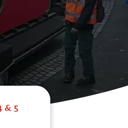
 & 5
E