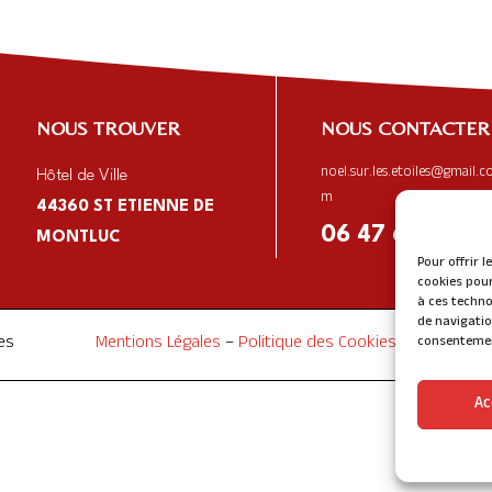
NOUS TROUVER
NOUS CONTACTER
noel.sur.les.etoiles@gmail.c
Hôtel de Ville
m
44360 ST ETIENNE
DE
06 47 68 72 33
MONTLUC
Pour offrir 
cookies pour
à ces techno
de navigatio
es
Mentions Légales
–
Politique des Cookies
consentement
Ac