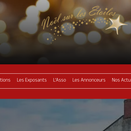
tions
Les Exposants
L’Asso
Les Annonceurs
Nos Actu