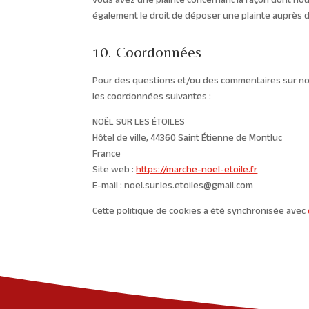
vous avez une plainte concernant la façon dont no
également le droit de déposer une plainte auprès de
10. Coordonnées
Pour des questions et/ou des commentaires sur notre
les coordonnées suivantes :
NOËL SUR LES ÉTOILES
Hôtel de ville, 44360 Saint Étienne de Montluc
France
Site web :
https://marche-noel-etoile.fr
E-mail :
moc.liamg@seliote.sel.rus.leon
Cette politique de cookies a été synchronisée avec