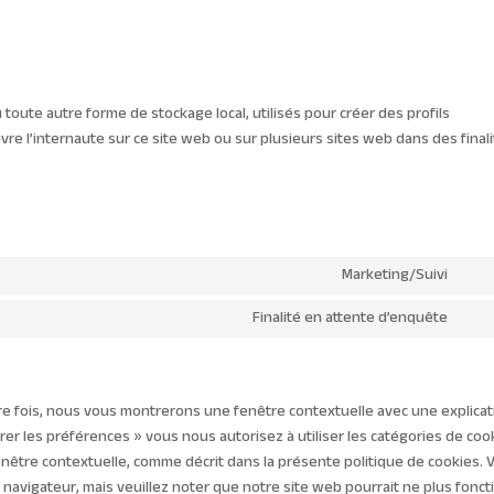
toute autre forme de stockage local, utilisés pour créer des profils
uivre l’internaute sur ce site web ou sur plusieurs sites web dans des final
Marketing/Suivi
Con
to
Finalité en attente d’enquête
Con
serv
to
goo
serv
reca
dive
re fois, nous vous montrerons une fenêtre contextuelle avec une explicat
rer les préférences » vous nous autorisez à utiliser les catégories de coo
nêtre contextuelle, comme décrit dans la présente politique de cookies. 
e navigateur, mais veuillez noter que notre site web pourrait ne plus fonc