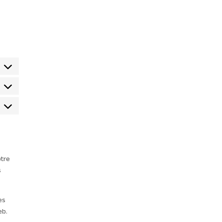
tatistiques
arketing
otre
s
es
eb.